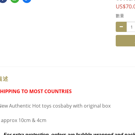
US$70.
數量
描述
SHIPPING TO MOST COUNTRIES
ew Authentic Hot toys cosbaby with original box
t approx 10cm & 4cm
For extra protection, orders are bubble-wrapped and pac