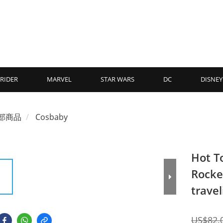
RIDER
MARVEL
STAR WARS
DC
DISNEY
部商品
Cosbaby
Hot T
Rocke
trave
US$82.