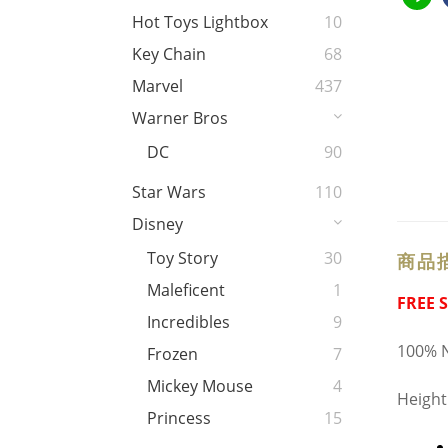
Hot Toys Lightbox
10
Key Chain
68
Marvel
437
Warner Bros
DC
90
Star Wars
110
Disney
Toy Story
30
商品
Maleficent
1
FREE 
Incredibles
9
100% N
Frozen
7
Mickey Mouse
4
Heigh
Princess
15