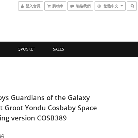
登入會員
購物車
聯絡我們
繁體中文
QPOSKET
SALES
oys Guardians of the Galaxy
t Groot Yondu Cosbaby Space
ling version COSB389
00